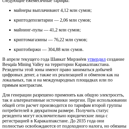
следующие ежемесячные тарифы:
майнеры выплачивают 4,12 млн сумов;
криптодепозитарии — 2,06 млн сумов;
майнинг-пулы — 41,2 млн сумов;
криптомагазины — 76,22 млн сумов;
криптобиржи — 304,88 млн сумов.
В апреле текущего года Шавкат Мирзиёев
утвердил
создание
Besqala Mining Valley на территории Каракалпакстана.
Резиденты этой зоны имеют право заниматься добычей
цифровых денег, а также их реализацией и обменом как на
локальных, так и на международных площадках или по
прямым контрактам.
Для генерации разрешено применять как общую электросеть,
так и альтернативные источники энергии. При использовании
общей сети расчет производится по тарифам второй группы
потребителей в двукратном размере. Получить статус
резидента могут исключительно юридические лица с
регистрацией в Каракалпакстане. До 2035 года они
полностью освобождаются от подоходного налога, но обязаны