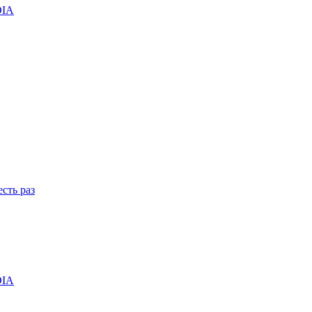
DIA
сть раз
DIA