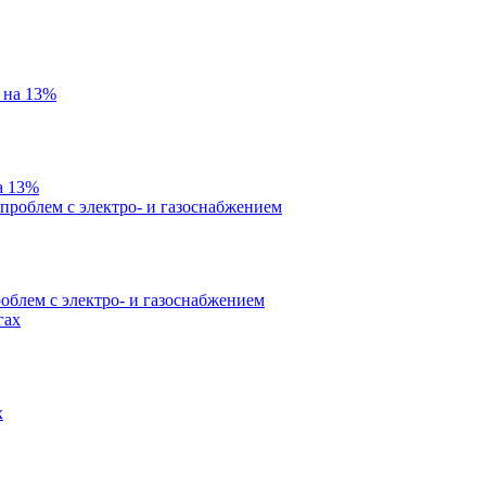
а 13%
облем с электро- и газоснабжением
х