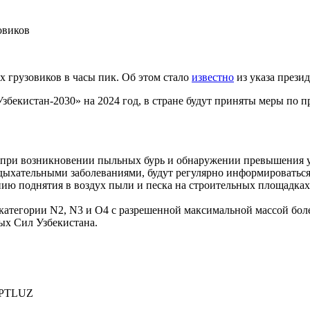
х грузовиков в часы пик. Об этом стало
известно
из указа прези
збекистан-2030» на 2024 год, в стране будут приняты меры по
ия при возникновении пыльных бурь и обнаружении превышения 
 дыхательными заболеваниями, будут регулярно информироватьс
ю поднятия в воздух пыли и песка на строительных площадках п
 категории N2, N3 и О4 с разрешенной максимальной массой боле
ых Сил Узбекистана.
PTLUZ