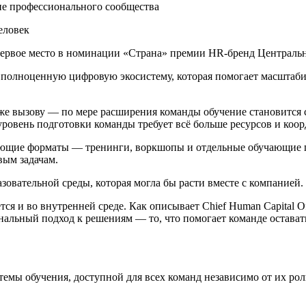
ие профессионального сообщества
 первое место в номинации «Страна» премии HR-бренд Центральн
 полноценную цифровую экосистему, которая помогает масштабир
 же вызову — по мере расширения команды обучение становится
ровень подготовки команды требует всё больше ресурсов и коо
ующие форматы — тренинги, воркшопы и отдельные обучающие 
вым задачам.
овательной среды, которая могла бы расти вместе с компанией.
тся и во внутренней среде. Как описывает Chief Human Capital O
ональный подход к решениям — то, что помогает команде остава
темы обучения, доступной для всех команд независимо от их ро