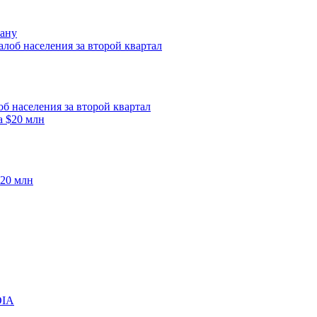
гану
б населения за второй квартал
$20 млн
DIA