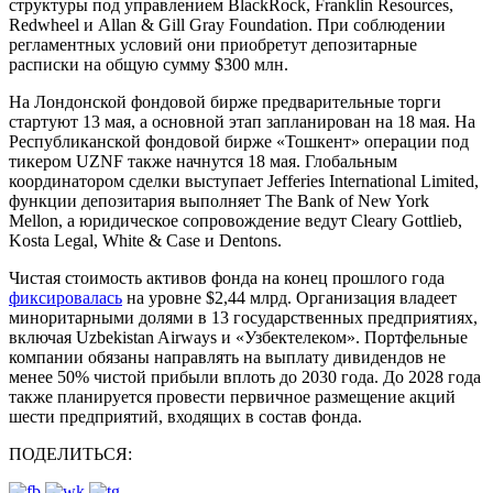
структуры под управлением BlackRock, Franklin Resources,
Redwheel и Allan & Gill Gray Foundation. При соблюдении
регламентных условий они приобретут депозитарные
расписки на общую сумму $300 млн.
На Лондонской фондовой бирже предварительные торги
стартуют 13 мая, а основной этап запланирован на 18 мая. На
Республиканской фондовой бирже «Тошкент» операции под
тикером UZNF также начнутся 18 мая. Глобальным
координатором сделки выступает Jefferies International Limited,
функции депозитария выполняет The Bank of New York
Mellon, а юридическое сопровождение ведут Cleary Gottlieb,
Kosta Legal, White & Case и Dentons.
Чистая стоимость активов фонда на конец прошлого года
фиксировалась
на уровне $2,44 млрд. Организация владеет
миноритарными долями в 13 государственных предприятиях,
включая Uzbekistan Airways и «Узбектелеком». Портфельные
компании обязаны направлять на выплату дивидендов не
менее 50% чистой прибыли вплоть до 2030 года. До 2028 года
также планируется провести первичное размещение акций
шести предприятий, входящих в состав фонда.
ПОДЕЛИТЬСЯ: