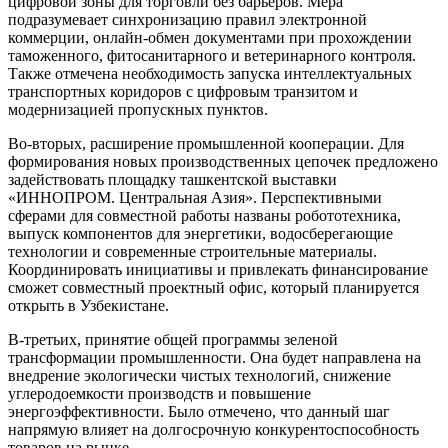
цифровой зоны для торговли без барьеров. Мера
подразумевает синхронизацию правил электронной
коммерции, онлайн-обмен документами при прохождении
таможенного, фитосанитарного и ветеринарного контроля.
Также отмечена необходимость запуска интеллектуальных
транспортных коридоров с цифровым транзитом и
модернизацией пропускных пунктов.
Во-вторых, расширение промышленной кооперации. Для
формирования новых производственных цепочек предложено
задействовать площадку ташкентской выставки
«ИННОПРОМ. Центральная Азия». Перспективными
сферами для совместной работы названы робототехника,
выпуск компонентов для энергетики, водосберегающие
технологии и современные строительные материалы.
Координировать инициативы и привлекать финансирование
сможет совместный проектный офис, который планируется
открыть в Узбекистане.
В-третьих, принятие общей программы зеленой
трансформации промышленности. Она будет направлена на
внедрение экологически чистых технологий, снижение
углеродоемкости производств и повышение
энергоэффективности. Было отмечено, что данный шаг
напрямую влияет на долгосрочную конкурентоспособность
товаров на рынке.