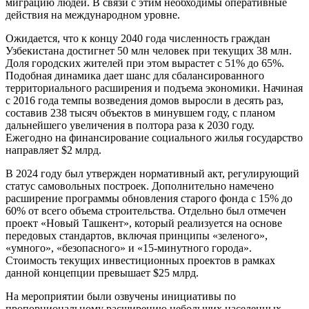
миграцию людей. В связи с этим необходимы оперативные
действия на международном уровне.
Ожидается, что к концу 2040 года численность граждан
Узбекистана достигнет 50 млн человек при текущих 38 млн.
Доля городских жителей при этом вырастет с 51% до 65%.
Подобная динамика дает шанс для сбалансированного
территориального расширения и подъема экономики. Начиная
с 2016 года темпы возведения домов выросли в десять раз,
составив 238 тысяч объектов в минувшем году, с планом
дальнейшего увеличения в полтора раза к 2030 году.
Ежегодно на финансирование социального жилья государство
направляет $2 млрд.
В 2024 году был утвержден нормативный акт, регулирующий
статус самовольных построек. Дополнительно намечено
расширение программы обновления старого фонда с 15% до
60% от всего объема строительства. Отдельно был отмечен
проект «Новый Ташкент», который реализуется на основе
передовых стандартов, включая принципы «зеленого»,
«умного», «безопасного» и «15-минутного города».
Стоимость текущих инвестиционных проектов в рамках
данной концепции превышает $25 млрд.
На мероприятии были озвучены инициативы по
пропорциональному расширению небольших населенных