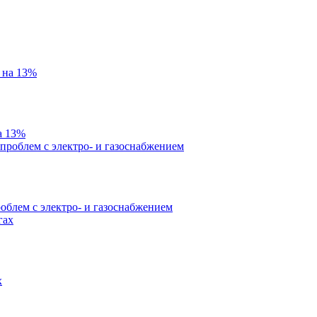
а 13%
облем с электро- и газоснабжением
х