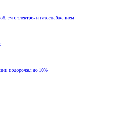
облем с электро- и газоснабжением
х
нзин подорожал до 10%