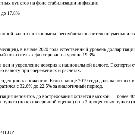
ентных пунктов на фоне стабилизации инфляции
ранной валюты в экономике республики значительно уменьшился
есяцев), в начале 2020 года естественный уровень долларизации
ный показатель зафиксирован на уровне 19,3%
.
 цен и укрепление доверия к национальной валюте
.
Эксперты о
ую валюту при сбережениях и расчетах
.
 тенденцию к снижению.
Если в конце 2019 года доля валютных в
ратился с 32,6% до 22,5% за аналогичный период
.
зация депозитов до востребования остается высокой — более 4
 пункта (по краткосрочной оценке) и на 2 процентных пункта (
PTLUZ