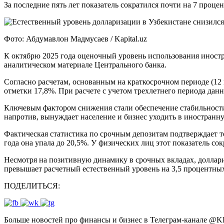
За последние пять лет показатель сократился почти на 7 проц
Фото: Абдумавлон Мадмусаев / Kapital.uz
К октябрю 2025 года оценочный уровень использования иност
аналитическом материале Центрального банка
.
Согласно расчетам, основанным на краткосрочном периоде (12 м
отметки 17,8%
.
При расчете с учетом трехлетнего периода дан
Ключевым фактором снижения стали обеспечение стабильности
напротив, вынуждает население и бизнес уходить в иностранн
Фактическая статистика по срочным депозитам подтверждает
года она упала до 20,5%
.
У физических лиц этот показатель сок
Несмотря на позитивную динамику в срочных вкладах, доллари
превышает расчетный естественный уровень на 3,5 процентных
ПОДЕЛИТЬСЯ:
Больше новостей про финансы и бизнес в Телеграм-канале
@
K