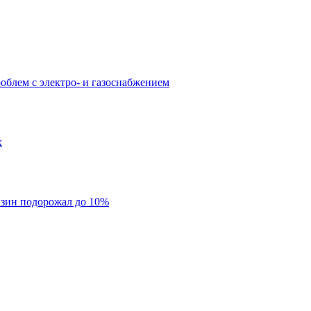
облем с электро- и газоснабжением
х
нзин подорожал до 10%