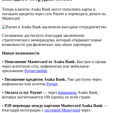
Теперь клиенты Asaka Bank могут пополнять карты и
погашать кредиты через сеть Paynet и переводить деньги на
Mastercard
Соглашение достигнуто благодаря заключению
стратегического меморандума, который открывает новые
возможности для физических лиц обоих партнеров.
Новые возможности
•
Пополнение Mastercard от Asaka Bank.
Быстрее и проще
через агентскую сеть, инфокиоски или мобильное
приложение
Paynet mobile
.
•
Погашение кредитов Asaka Bank.
Уже доступно через
инфокиоски или агентов
Paynet
.
•
Оплата услуг Paynet
— через
банкоматы
Asaka Bank,
которых насчитывается 100 единиц по всей стране.
•
P2P-переводы между картами Mastercard Asaka Bank
—
благодаря интеграции с
системой Moneysend
через