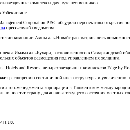
 пятизвездочные комплексы для путешественников
Management Corporation PJSC обсудило перспективы открытия нов
ила
пресс-служба ведомства.
ратегии компании Амны аль-Новайс рассматривались возможности
плекса Имама аль-Бухари, расположенного в Самаркандской обл
скольких объектов размещения под управлением их холдинга.
a Hotels and Resorts, четырехзвездочных комплексов Edge by Rota
может расширению гостиничной инфраструктуры и увеличению 
астии топ-менеджмента корпорации в Ташкентском международно
льно посетят страну для анализа текущего состояния местных г
PTLUZ