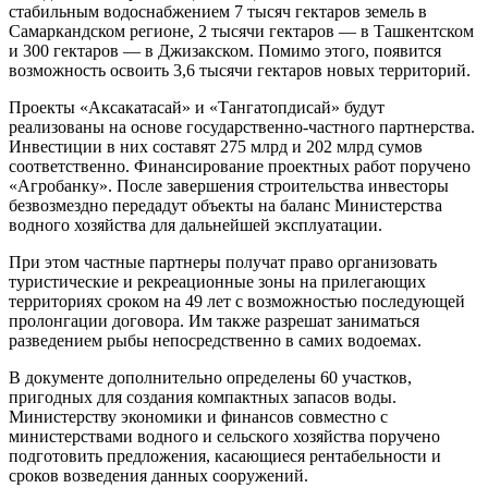
стабильным водоснабжением 7 тысяч гектаров земель в
Самаркандском регионе, 2 тысячи гектаров — в Ташкентском
и 300 гектаров — в Джизакском. Помимо этого, появится
возможность освоить 3,6 тысячи гектаров новых территорий.
Проекты «Аксакатасай» и «Тангатопдисай» будут
реализованы на основе государственно-частного партнерства.
Инвестиции в них составят 275 млрд и 202 млрд сумов
соответственно. Финансирование проектных работ поручено
«Агробанку». После завершения строительства инвесторы
безвозмездно передадут объекты на баланс Министерства
водного хозяйства для дальнейшей эксплуатации.
При этом частные партнеры получат право организовать
туристические и рекреационные зоны на прилегающих
территориях сроком на 49 лет с возможностью последующей
пролонгации договора. Им также разрешат заниматься
разведением рыбы непосредственно в самих водоемах.
В документе дополнительно определены 60 участков,
пригодных для создания компактных запасов воды.
Министерству экономики и финансов совместно с
министерствами водного и сельского хозяйства поручено
подготовить предложения, касающиеся рентабельности и
сроков возведения данных сооружений.