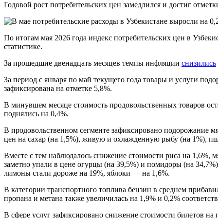
Годовой рост потребительских цен замедлился и достиг отметк
По итогам мая 2026 года индекс потребительских цен в Узбек
статистике
.
За прошедшие двенадцать месяцев темпы инфляции
снизились
За период с января по май текущего года товары и услуги подо
зафиксирована на отметке 5,8%
.
В минувшем месяце стоимость продовольственных товаров ост
поднялись на 0,4%
.
В продовольственном сегменте зафиксировано подорожание мя
цен на сахар (на 1,5%), живую и охлажденную рыбу (на 1%), пш
Вместе с тем наблюдалось снижение стоимости риса на 1,6%, м
заметно упали в цене огурцы (на 39,5%) и помидоры (на 34,7%), 
лимоны стали дороже на 19%, яблоки — на 1,6%
.
В категории транспортного топлива бензин в среднем прибавил
пропана и метана также увеличилась на 1,9% и 0,2% соответст
В сфере услуг зафиксировано снижение стоимости билетов на п