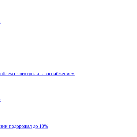
х
облем с электро- и газоснабжением
х
нзин подорожал до 10%