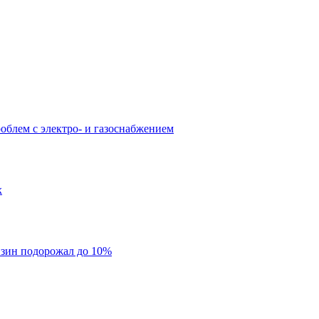
облем с электро- и газоснабжением
х
нзин подорожал до 10%