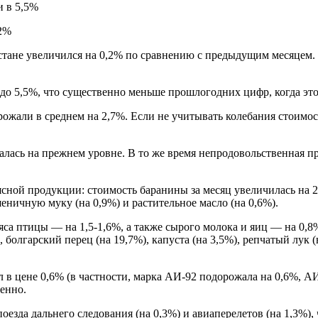
и в 5,5%
истане увеличился на 0,2% по сравнению с предыдущим месяцем
.
до 5,5%, что существенно меньше прошлогодних цифр, когда это
рожали в среднем на 2,7%
.
Если не учитывать колебания стоимо
алась на прежнем уровне
.
В то же время непродовольственная пр
сной продукции: стоимость баранины за месяц увеличилась на 
еничную муку (на 0,9%) и растительное масло (на 0,6%)
.
яса птицы — на 1,5-1,6%, а также сырого молока и яиц — на 0,8
болгарский перец (на 19,7%), капуста (на 3,5%), репчатый лук (н
 в цене 0,6% (в частности, марка АИ-92 подорожала на 0,6%, А
венно
.
оезда дальнего следования (на 0,3%) и авиаперелетов (на 1,3%)