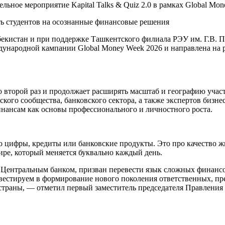
льное мероприятие Kapital Talks & Quiz 2.0 в рамках Global Mo
екистан и при поддержке Ташкентского филиала РЭУ им. Г.В. П
ународной кампании Global Money Week 2026 и направлена на 
 во второй раз и продолжает расширять масштаб и географию уча
ского сообщества, банковского сектора, а также экспертов бизн
нансам как основы профессионального и личностного роста.
о цифры, кредиты или банковские продукты. Это про качество 
ире, который меняется буквально каждый день.
о с Центральным банком, призван перевести язык сложных финанс
вестируем в формирование нового поколения ответственных, п
 страны, — отметил первый заместитель председателя Правлени