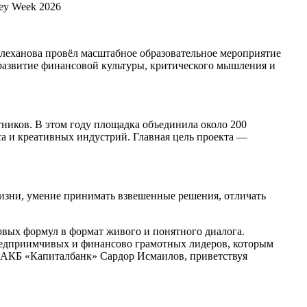
ney Week 2026
леханова провёл масштабное образовательное мероприятие
развитие финансовой культуры, критического мышления и
стников. В этом году площадка объединила около 200
еса и креативных индустрий. Главная цель проекта —
жизни, умение принимать взвешенные решения, отличать
овых формул в формат живого и понятного диалога.
редприимчивых и финансово грамотных лидеров, которым
я АКБ «Капиталбанк» Сардор Исмаилов, приветствуя