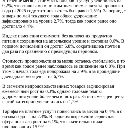
В течение месяца стоимость товаров и услуг увеличилась на
0,2%, что стало самым низким значением с августа прошлого
года (в 2025 году этот показатель был равен 1,5%). За период с
января по май текущего года общее удорожание
зафиксировано на уровне 2,7%, тогда как годом ранее оно
достигало 4,4%.
Индекс изменения стоимости без включения продуктов
питания сохранился на апрельском уровне и составил 0,6%. В
годовом исчислении он достиг 5,8%, сократившись почти в
два раза по сравнению с предыдущим периодом.
Стоимость продовольствия за месяц осталась стабильной, в то
время как годом ранее наблюдалось ее снижение на 0,8%. При
этом с начала года еда подорожала на 3,9%, а за прошедшие
двенадцать месяцев — на 6,7%.
В сегменте непродовольственных товаров зафиксирован
ежемесячный рост на 0,3%, однако годовые темпы
удорожания упали более чем в пять раз. За пять месяцев цены
в этой категории увеличились на 1,5%.
Тарифы на платные услуги повысились за месяц на 0,4%, а с
начала года — на 2,3%. В годовом выражении сервисная
сфера показала рост на 6,1%, что значительно ниже
прошлогодних 15,9%.