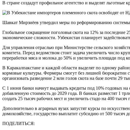
В стране создадут профильное агентство и выделят льготные к
Шавкат Мирзиёев утвердил меры по реформированию системы б
Глобальное сокращение поголовья скота на 12% за последние 2
экономические сложности. Узбекистан планирует задействовать
Для управления отраслью при Министерстве сельского хозяйст
комитета. Перед ведомством стоит задача увеличить число круп
переработки мяса и молока до 50% и увеличить площади под ко
В Каракалпакстане и каждой области выделят по одному район
кормовые культуры. Фермеры смогут без лишней бюрократии ст
организовать разведение 2 млн голов скота на базе почти 29 ты
С 1 июня банки начнут выдавать кредиты под 10% годовых на с
добавленную стоимость до 2029 года. В банках разместят 1 трл
создать 25 тысяч рабочих мест и увеличить стадо на 400 тысяч 
Дополнительно в аграрных вузах запустят курсы по искусстве
домохозяйстве, государство выплатит субсидию от 500 тысяч д
ПОДЕЛИТЬСЯ: