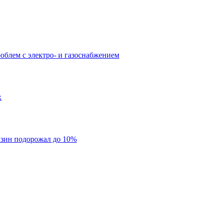
облем с электро- и газоснабжением
х
нзин подорожал до 10%