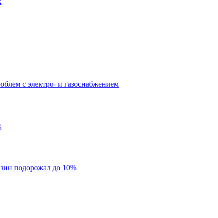
х
облем с электро- и газоснабжением
х
нзин подорожал до 10%