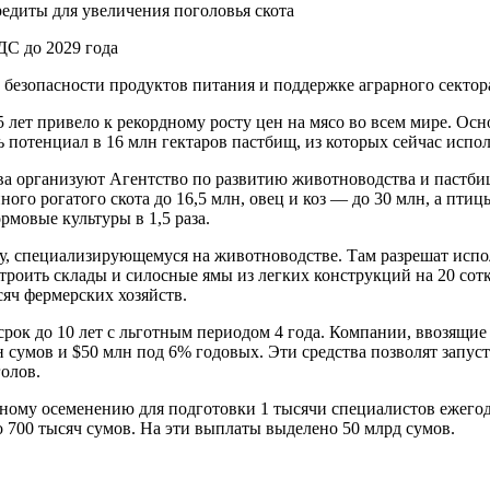
редиты для увеличения поголовья скота
езопасности продуктов питания и поддержке аграрного сектор
5 лет привело к рекордному росту цен на мясо во всем мире. Ос
 потенциал в 16 млн гектаров пастбищ, из которых сейчас испол
ва организуют Агентство по развитию животноводства и пастбищ
ного рогатого скота до 16,5 млн, овец и коз — до 30 млн, а пти
рмовые культуры в 1,5 раза.
у, специализирующемуся на животноводстве. Там разрешат испол
роить склады и силосные ямы из легких конструкций на 20 сотк
сяч фермерских хозяйств.
рок до 10 лет с льготным периодом 4 года. Компании, ввозящие
н сумов и $50 млн под 6% годовых. Эти средства позволят запус
голов.
нному осеменению для подготовки 1 тысячи специалистов ежегод
о 700 тысяч сумов. На эти выплаты выделено 50 млрд сумов.