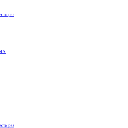
сть раз
DIA
сть раз