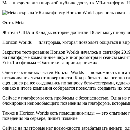
Meta предоставила широкой публике доступ к VR-платформе Ho
Фото: Meta
Жители США и Канады, которые достигли 18 лет могут получи
Horizon Worlds — платформа, которая позволяет общаться в ви
Закрытое тестирование Horizon Worlds началось в сентябре 2019
на платформе комедийные шоу, кинопросмотры и сеансы медит
Ecto-1 из фильма «Охотники за привидениями».
Одна из основных частей Horizon Worlds — возможность писать
отскакивания мяча от поверхности. Код работает аналогично с
сценариев ранее создавались по запросу бета-тестерами, одна
однако в итоге компания собирается позволить создавать их от
Сейчас у платформы есть проблемы с безопасностью. Одна из т
блокировки неподобающего поведения на платформе, которым
Также в Horizon Worlds есть помощники-гиды — это опытные п
поведения на сервере, пишет издание.
Сейчас на платформе нет возможности зарабатывать деньги, о