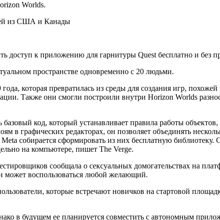
rizon Worlds.
ть доступ к приложению для гарнитуры Quest бесплатно и без 
ртуальном пространстве одновременно с 20 людьми.
 года, которая превратилась из среды для создания игр, похожей
ации. Также они смогли построили внутри Horizon Worlds разн
 базовый код, который устанавливает правила работы объектов,
лоям в графических редакторах, он позволяет объединять нескол
ко Meta собирается сформировать из них бесплатную библиотеку.
дельно на компьютере, пишет The Verge.
естировщиков сообщала о сексуальных домогательствах на платф
и может воспользоваться любой желающий.
ользователи, которые встречают новичков на стартовой площадк
днако в будущем ее планируется совместить с автономным прил