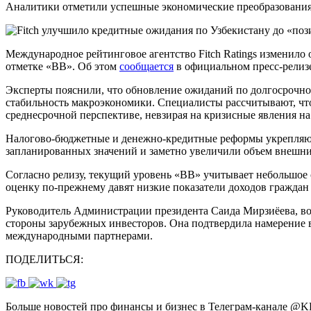
Аналитики отметили успешные экономические преобразовани
Международное рейтинговое агентство Fitch Ratings изменило 
отметке «BB». Об этом
сообщается
в официальном пресс-релиз
Эксперты пояснили, что обновление ожиданий по долгосрочно
стабильность макроэкономики. Специалисты рассчитывают, что
среднесрочной перспективе, невзирая на кризисные явления н
Налогово-бюджетные и денежно-кредитные реформы укрепляют
запланированных значений и заметно увеличили объем внешних
Согласно релизу, текущий уровень «BB» учитывает небольшое 
оценку по-прежнему давят низкие показатели доходов граждан
Руководитель Администрации президента Саида Мирзиёева, в
стороны зарубежных инвесторов. Она подтвердила намерение в
международными партнерами.
ПОДЕЛИТЬСЯ:
Больше новостей про финансы и бизнес в Телеграм-канале
@
K