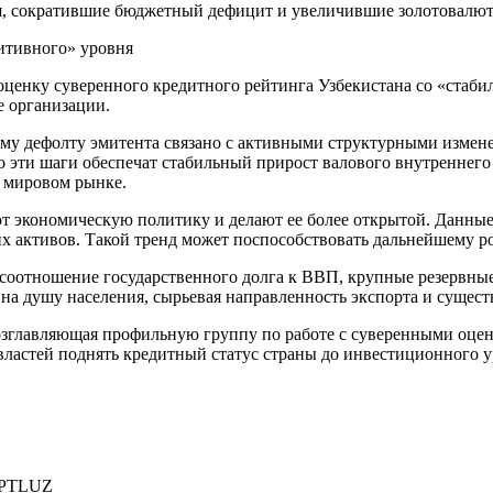
я, сократившие бюджетный дефицит и увеличившие золотовалю
оценку суверенного кредитного рейтинга Узбекистана со «стаби
е организации.
му дефолту эмитента связано с активными структурными измене
 эти шаги обеспечат стабильный прирост валового внутреннего
а мировом рынке.
 экономическую политику и делают ее более открытой. Данные
 активов. Такой тренд может поспособствовать дальнейшему рос
соотношение государственного долга к ВВП, крупные резервные
 на душу населения, сырьевая направленность экспорта и суще
озглавляющая профильную группу по работе с суверенными оце
ластей поднять кредитный статус страны до инвестиционного у
PTLUZ