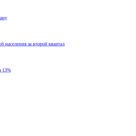
гану
б населения за второй квартал
а 13%