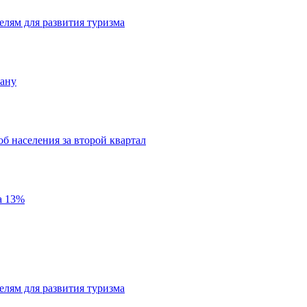
лям для развития туризма
гану
б населения за второй квартал
а 13%
лям для развития туризма