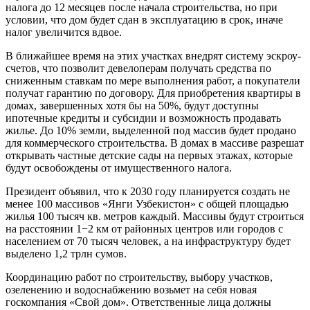
налога до 12 месяцев после начала строительства, но при
условии, что дом будет сдан в эксплуатацию в срок, иначе
налог увеличится вдвое.
В ближайшее время на этих участках внедрят систему эскроу-
счетов, что позволит девелоперам получать средства по
сниженным ставкам по мере выполнения работ, а покупатели
получат гарантию по договору. Для приобретения квартиры в
домах, завершенных хотя бы на 50%, будут доступны
ипотечные кредиты и субсидии и возможность продавать
жилье. До 10% земли, выделенной под массив будет продано
для коммерческого строительства. В домах в массиве разрешат
открывать частные детские сады на первых этажах, которые
будут освобождены от имущественного налога.
Президент объявил, что к 2030 году планируется создать не
менее 100 массивов «Янги Узбекистон» с общей площадью
жилья 100 тысяч кв. метров каждый. Массивы будут строиться
на расстоянии 1−2 км от районных центров или городов с
населением от 70 тысяч человек, а на инфраструктуру будет
выделено 1,2 трлн сумов.
Координацию работ по строительству, выбору участков,
озеленению и водоснабжению возьмет на себя новая
госкомпания «Свой дом». Ответственные лица должны