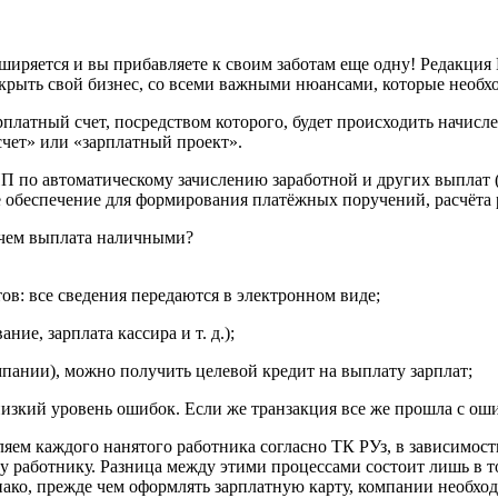
ширяется и вы прибавляете к своим заботам еще одну! Редакция 
рыть свой бизнес, со всеми важными нюансами, которые необход
зарплатный счет, посредством которого, будет происходить начи
счет» или «зарплатный проект».
ИП по автоматическому зачислению заработной и других выплат 
обеспечение для формирования платёжных поручений, расчёта р
 чем выплата наличными?
в: все сведения передаются в электронном виде;
ие, зарплата кассира и т. д.);
мпании), можно получить целевой кредит на выплату зарплат;
изкий уровень ошибок. Если же транзакция все же прошла с оши
ляем каждого нанятого работника согласно ТК РУз, в зависимос
у работнику. Разница между этими процессами состоит лишь в то
ако, прежде чем оформлять зарплатную карту, компании необход