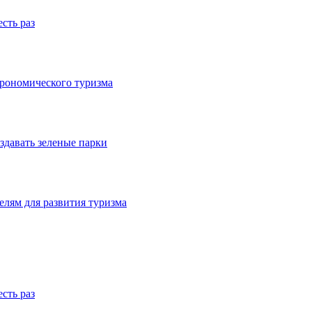
сть раз
трономического туризма
здавать зеленые парки
лям для развития туризма
сть раз