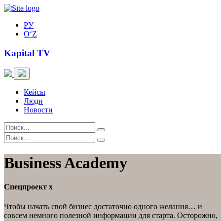
РУ
O‘Z
Kapital TV
Кейсы
Люди
Новости
Business Academy
Спецпроект
x
Чтобы начать свой бизнес достаточно одного желания… и
совсем немного полезной информации для старта. Осторожно,