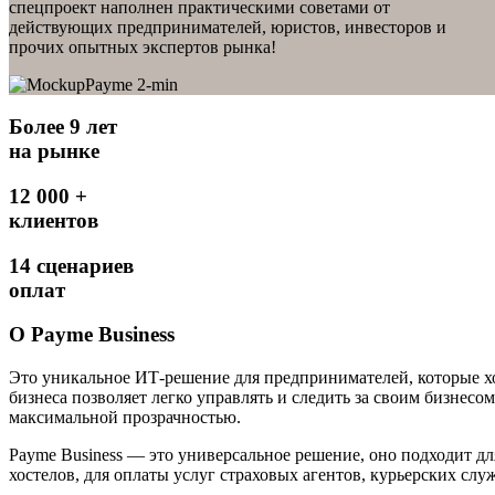
спецпроект наполнен практическими советами от
действующих предпринимателей, юристов, инвесторов и
прочих опытных экспертов рынка!
Более 9 лет
на рынке
12 000 +
клиентов
14 сценариев
оплат
О Payme Business
Это уникальное ИТ-решение для предпринимателей, которые хо
бизнеса позволяет легко управлять и следить за своим бизнес
максимальной прозрачностью.
Payme Business — это универсальное решение, оно подходит дл
хостелов, для оплаты услуг страховых агентов, курьерских слу