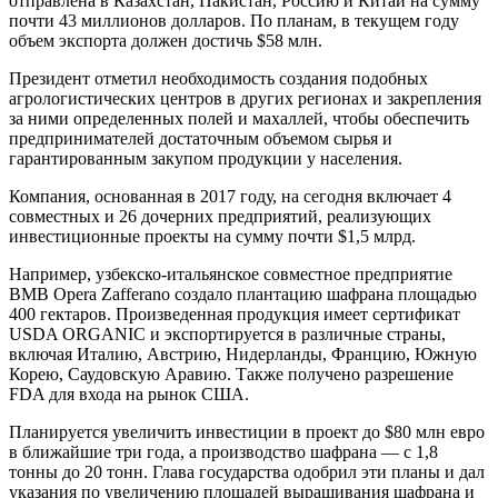
отправлена в Казахстан, Пакистан, Россию и Китай на сумму
почти 43 миллионов долларов. По планам, в текущем году
объем экспорта должен достичь $58 млн.
Президент отметил необходимость создания подобных
агрологистических центров в других регионах и закрепления
за ними определенных полей и махаллей, чтобы обеспечить
предпринимателей достаточным объемом сырья и
гарантированным закупом продукции у населения.
Компания, основанная в 2017 году, на сегодня включает 4
совместных и 26 дочерних предприятий, реализующих
инвестиционные проекты на сумму почти $1,5 млрд.
Например, узбекско-итальянское совместное предприятие
BMB Opera Zafferano создало плантацию шафрана площадью
400 гектаров. Произведенная продукция имеет сертификат
USDA ORGANIC и экспортируется в различные страны,
включая Италию, Австрию, Нидерланды, Францию, Южную
Корею, Саудовскую Аравию. Также получено разрешение
FDA для входа на рынок США.
Планируется увеличить инвестиции в проект до $80 млн евро
в ближайшие три года, а производство шафрана — с 1,8
тонны до 20 тонн. Глава государства одобрил эти планы и дал
указания по увеличению площадей выращивания шафрана и