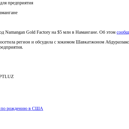
для предприятия
од Namangan Gold Factory на $5 млн в Намангане. Об этом
сообщ
осетила регион и обсудила с хокимом Шавкатжоном Абдураззак
редприятия.
PTLUZ